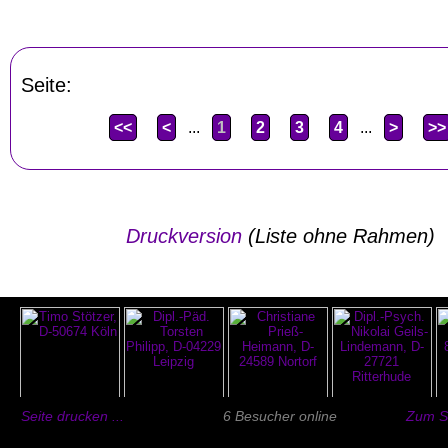
Seite:
<<
<
...
1
2
3
4
...
>
>>
Druckversion
(Liste ohne Rahmen)
Seite drucken ...
6 Besucher online
Zum Se