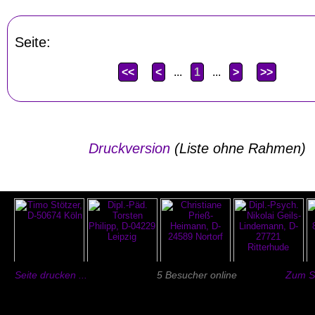
Seite:
<<
<
...
1
...
>
>>
Druckversion
(Liste ohne Rahmen)
Seite drucken ...
5 Besucher online
Zum Se