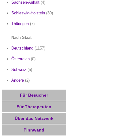
Sachsen-Anhalt
(4)
Schleswig-Holstein
(30)
Thüringen
(7)
Nach Staat
Deutschland
(1157)
Österreich
(0)
Schweiz
(5)
Andere
(2)
Für Besucher
Für Therapeuten
Über das Netzwerk
Pinnwand