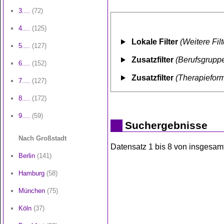
3....
(72)
4....
(125)
Lokale Filter
(Weitere Fil
5....
(127)
Zusatzfilter
(Berufsgruppe
6....
(152)
Zusatzfilter
(Therapiefor
7....
(127)
8....
(172)
9....
(59)
Suchergebnisse
Nach Großstadt
Datensatz 1 bis 8 von insgesamt 
Berlin
(141)
Hamburg
(58)
München
(75)
Köln
(37)