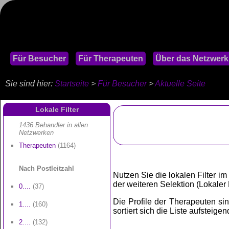
Für Besucher
Für Therapeuten
Über das Netzwerk
Sie sind hier:
Startseite
>
Für Besucher
>
Aktuelle Seite
Lokale Filter
1436 Behandler in allen
Netzwerken
Therapeuten
(1164)
Nach Postleitzahl
Nutzen Sie die lokalen Filter im
der weiteren Selektion (Lokaler Fi
0....
(37)
Die Profile der Therapeuten sind
1....
(160)
sortiert sich die Liste aufsteige
2....
(132)