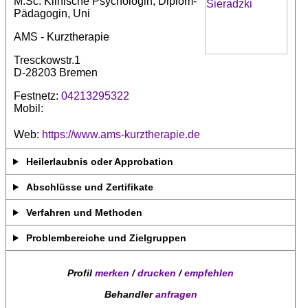
M.Sc. Klinische Psychologin, Diplom-
Pädagogin, Uni
AMS - Kurztherapie
Tresckowstr.1
D-28203 Bremen
Festnetz:
04213295322
Mobil:
Web:
https://www.ams-kurztherapie.de
Heilerlaubnis oder Approbation
Abschlüsse und Zertifikate
Verfahren und Methoden
Problembereiche und Zielgruppen
Profil
merken
/
drucken
/
empfehlen
Behandler
anfragen