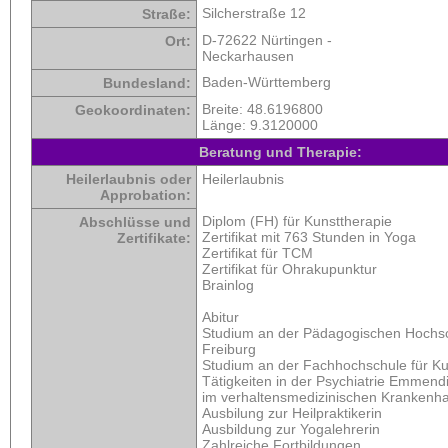
Silcherstraße 12
Straße:
D-72622 Nürtingen -
Ort:
Neckarhausen
Baden-Württemberg
Bundesland:
Breite:
48.6196800
Geokoordinaten:
Länge:
9.3120000
Beratung und Therapie:
Heilerlaubnis oder
Heilerlaubnis
Approbation:
Diplom (FH) für Kunsttherapie
Abschlüsse und
Zertifikat mit 763 Stunden in Yoga
Zertifikate:
Zertifikat für TCM
Zertifikat für Ohrakupunktur
Brainlog
Abitur
Studium an der Pädagogischen Hochs
Freiburg
Studium an der Fachhochschule für Ku
Tätigkeiten in der Psychiatrie Emmen
im verhaltensmedizinischen Krankenh
Ausbilung zur Heilpraktikerin
Ausbildung zur Yogalehrerin
Zahlreiche Fortbildungen