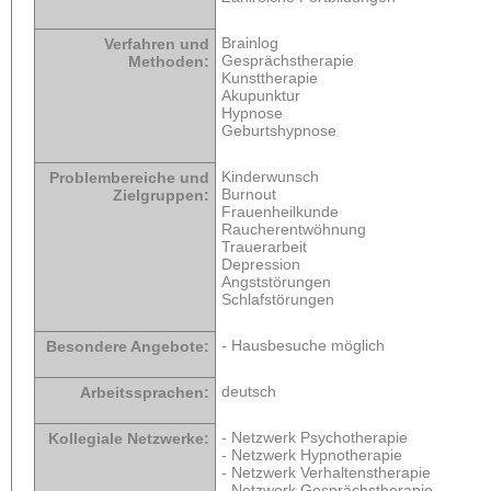
Brainlog
Verfahren und
Gesprächstherapie
Methoden:
Kunsttherapie
Akupunktur
Hypnose
Geburtshypnose
Kinderwunsch
Problembereiche und
Burnout
Zielgruppen:
Frauenheilkunde
Raucherentwöhnung
Trauerarbeit
Depression
Angststörungen
Schlafstörungen
- Hausbesuche möglich
Besondere Angebote:
deutsch
Arbeitssprachen:
- Netzwerk Psychotherapie
Kollegiale Netzwerke:
- Netzwerk Hypnotherapie
- Netzwerk Verhaltenstherapie
- Netzwerk Gesprächstherapie