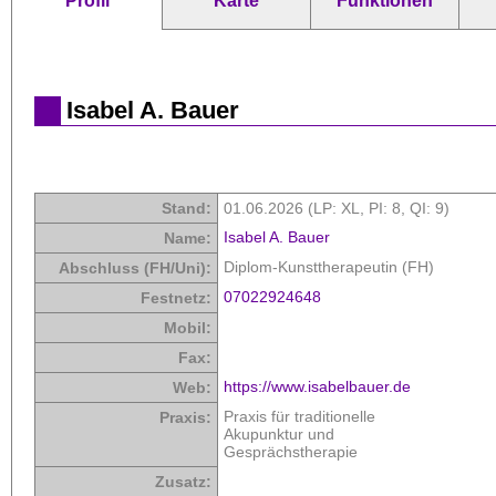
Profil
Karte
Funktionen
Isabel A. Bauer
Stand:
01.06.2026 (LP: XL,
PI: 8
,
QI: 9
)
Isabel A. Bauer
Name:
Diplom-Kunsttherapeutin (FH)
Abschluss (FH/Uni):
07022924648
Festnetz:
Mobil:
Fax:
https://www.isabelbauer.de
Web:
Praxis für traditionelle
Praxis:
Akupunktur und
Gesprächstherapie
Zusatz: