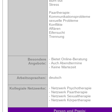
Burn out
Stress
Paartherapie:
Kommunikationsprobleme
sexuelle Probleme
Konflikte
Affären
Eifersucht
Trennung
- Bietet Online-Beratung
Besondere
- Auch Abendtermine
Angebote:
- Keine Wartezeit
deutsch
Arbeitssprachen:
- Netzwerk Psychotherapie
Kollegiale Netzwerke:
- Netzwerk Paartherapie
- Netzwerk Sexualtherapie
- Netzwerk Körpertherapie
Person und Praxis: