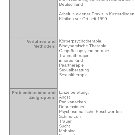
Deutschland
Arbeit in eigener Praxis in Kusterdingen
Kliniken vor Ort seit 1990
Körperpsychotherapie
Verfahren und
Biodynamische Therapie
Methoden:
Gesprächspsychotherapie
Traumatherapie
inneres Kind
Paartherapie
Sexualberatung
Sexualtherapie
Einzelberatung:
Problembereiche und
Angst
Zielgruppen:
Panikattacken
Depressionen
Psychosomatische Beschwerden
Schmerzen
Trauer
Sucht
Mobbing