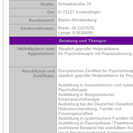
Schwabstraße 20
Straße:
D-72127 Kusterdingen
Ort:
Baden-Württemberg
Bundesland:
Breite:
48.5107676
Geokoordinaten:
Länge:
9.0636689
Beratung und Therapie:
Heilerlaubnis oder
Staatlich geprüfte Heilpraktikerin
Approbation:
für Psychotherapie mit Praxiszulassung
Europäisches Zertifikat für Psychothera
Abschlüsse und
staatlich geprüfte Heilpraktikerin für P
Zertifikate:
Ausbildung in humanistischer und syst
Psychotherapie
Ausbildung in Biodynamischer
Körperpsychotherapie
Ausbildung bei der Deutschen Gesellsch
Geburtsvorbereitung, Familie und
Frauengesundheit
Ausbildung in systemischem Familien St
Ausbildung in Paarsynthese / Paarthera
zertifizierte Beraterin bei unerfülltem 
durch Beratungsnetzwerk Kinderwunsc