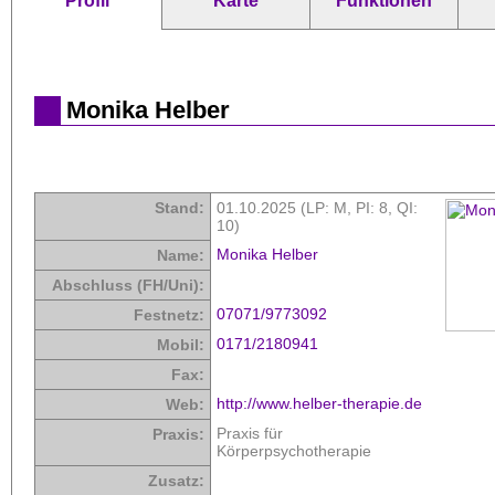
Profil
Karte
Funktionen
Monika Helber
Stand:
01.10.2025 (LP: M,
PI: 8
,
QI:
10
)
Monika Helber
Name:
Abschluss (FH/Uni):
07071/9773092
Festnetz:
0171/2180941
Mobil:
Fax:
http://www.helber-therapie.de
Web:
Praxis für
Praxis:
Körperpsychotherapie
Zusatz: