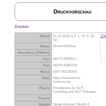
Druckvorschau
Drucken
Stand:
01.10.2025 (LP: L,
PI: 8
,
QI:
11
)
Bernd Holzfuss
Name:
Abschluss (FH/Uni):
06073-6089217
Fon:
06073-6089218
Fax:
0157-50128250
Mobil:
https://www.bernd-
Web:
holzfuss.de/
Privatpraxis für NLP-
Praxis:
Coaching und NLP-Therapie
Zusatz:
Hergershäuser Straße 6
Straße: