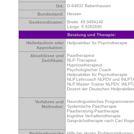
D-64832 Babenhausen
Ort:
Hessen
Bundesland:
Breite: 49.9494140
Geokoordinaten:
Länge: 8.9282690
Beratung und Therapie:
Heilerlaubnis oder
Heilpraktiker für Psychotherapie
Approbation:
Paartherapeut
Abschlüsse und
NLP-Therapeut
Zertifikate:
Hypnosetherapeut
Psychologischer Coach
Heilpraktiker für Psychotherapie
NLP Lehrcoach NLPDV und INLPT
NLP Master-Trainer NLPDV, INLPT
Dozent der Deutschen Heilpraktike
Neurolinguistisches Programmiere
Verfahren und
Systemische Paartherapie
Methoden:
Paarberatung-Paartherapie
kognitive Verhaltenstherapie
Gesprächstherapie nach Carl Roge
Hilfe bei akuten Problemstellungen 
Problembereiche