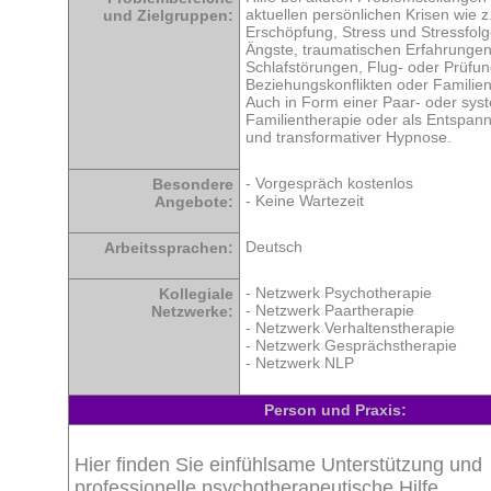
aktuellen persönlichen Krisen wie z
und Zielgruppen:
Erschöpfung, Stress und Stressfolg
Ängste, traumatischen Erfahrungen
Schlafstörungen, Flug- oder Prüfu
Beziehungskonflikten oder Familie
Auch in Form einer Paar- oder sys
Familientherapie oder als Entspan
und transformativer Hypnose.
- Vorgespräch kostenlos
Besondere
- Keine Wartezeit
Angebote:
Deutsch
Arbeitssprachen:
- Netzwerk Psychotherapie
Kollegiale
- Netzwerk Paartherapie
Netzwerke:
- Netzwerk Verhaltenstherapie
- Netzwerk Gesprächstherapie
- Netzwerk NLP
Person und Praxis:
Hier finden Sie einfühlsame Unterstützung und
professionelle psychotherapeutische Hilfe.