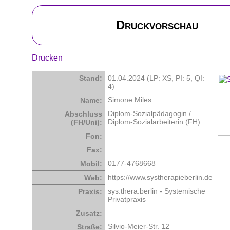
Druckvorschau
Drucken
Stand:
01.04.2024 (LP: XS,
PI: 5
,
QI:
4
)
Simone Miles
Name:
Diplom-Sozialpädagogin /
Abschluss
Diplom-Sozialarbeiterin (FH)
(FH/Uni):
Fon:
Fax:
0177-4768668
Mobil:
https://www.systherapieberlin.de
Web:
sys.thera.berlin - Systemische
Praxis:
Privatpraxis
Zusatz:
Silvio-Meier-Str. 12
Straße: