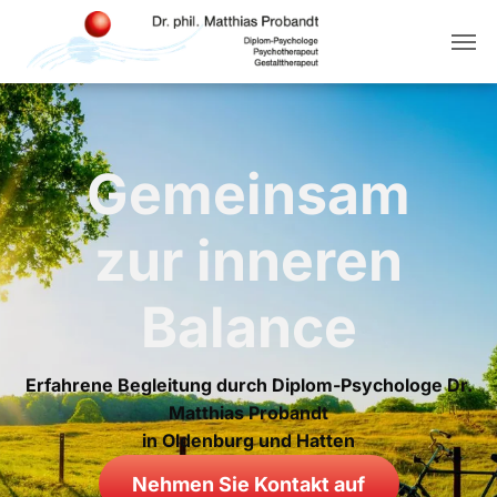
Gemeinsam
zur inneren
Balance
Erfahrene Begleitung durch Diplom-Psychologe Dr.
Matthias Probandt
in Oldenburg und Hatten
Nehmen Sie Kontakt auf