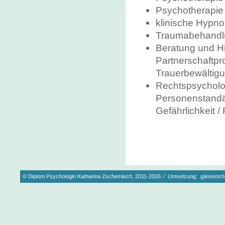
Psychotherapie
klinische Hypno
Traumabehandl
Beratung und Hi
Partnerschaftpr
Trauerbewältig
Rechtspsycholog
Personenstandän
Gefährlichkeit /
© Diplom Psychologin Katharina Zschemisch,
2011-2026 ⁄ Umsetzung:
gänserich