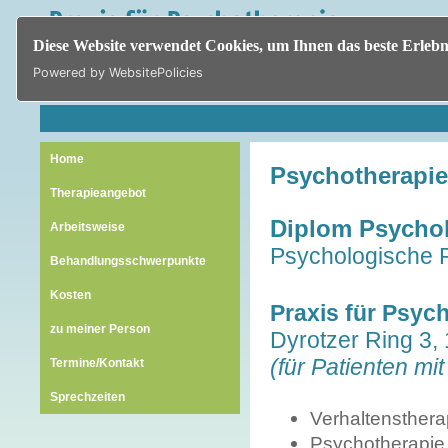
Diese Website verwendet Cookies, um Ihnen das beste Erlebni
Powered by WebsitePolicies
Home
Psychotherapi
Therapieangebot
Diplom Psychol
Arbeitsweise
Psychologische 
Behandlungsschwerpunkte
Kosten
Praxis für Psyc
zu meiner Person
Dyrotzer Ring 3,
(für Patienten mi
Termine/Kontakt
Sprechzeiten
Verhaltensthera
Psychotherapie