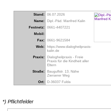
Stand:
06.07.2026
Name:
Dipl.-Päd. Manfred Kalin
Festnetz:
0661-4407221
Mobil:
Fax:
0661-9621584
Web:
https://www.dialogheilpraxis-
kalin.de
Praxis:
Dialogheilpraxis - Freie
Praxis für die Kindheit aller
Eltern
Straße:
Baugulfstr. 13, Nähe
Zierserer Weg
Ort:
D-36037 Fulda
*) Pflichtfelder