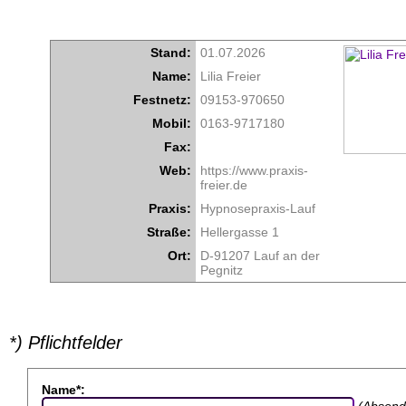
Stand:
01.07.2026
Name:
Lilia Freier
Festnetz:
09153-970650
Mobil:
0163-9717180
Fax:
Web:
https://www.praxis-
freier.de
Praxis:
Hypnosepraxis-Lauf
Straße:
Hellergasse 1
Ort:
D-91207 Lauf an der
Pegnitz
*) Pflichtfelder
Name*:
(Absend